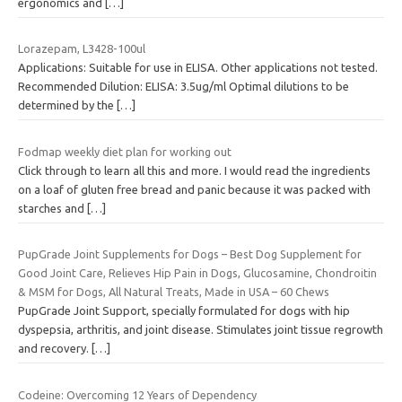
ergonomics and
[…]
Lorazepam, L3428-100ul
Applications: Suitable for use in ELISA. Other applications not tested.
Recommended Dilution: ELISA: 3.5ug/ml Optimal dilutions to be
determined by the
[…]
Fodmap weekly diet plan for working out
Click through to learn all this and more. I would read the ingredients
on a loaf of gluten free bread and panic because it was packed with
starches and
[…]
PupGrade Joint Supplements for Dogs – Best Dog Supplement for
Good Joint Care, Relieves Hip Pain in Dogs, Glucosamine, Chondroitin
& MSM for Dogs, All Natural Treats, Made in USA – 60 Chews
PupGrade Joint Support, specially formulated for dogs with hip
dyspepsia, arthritis, and joint disease. Stimulates joint tissue regrowth
and recovery.
[…]
Codeine: Overcoming 12 Years of Dependency