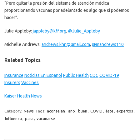
“Pero quitar la presión del sistema de atención médica
proporcionando vacunas por adelantado es algo que sí podemos
hacer”.
Julie Appleby:
jappleby@kff.org
,
@Julie_Appleby
Michelle Andrews:
andrews.khn@gmail.com
,
@mandrews110
Related Topics
Insurance
Noticias En Español
Public Health
CDC
COVID-19
Insurers
Vaccines
Kaiser Health News
Category:
News
Tags:
aconsejan
,
año
,
buen
,
COVID
,
éste
,
expertos
,
Influenza
,
para
,
vacunarse